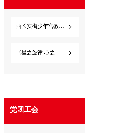
西长安街少年宫教师心...
《星之旋律 心之启...
党团工会